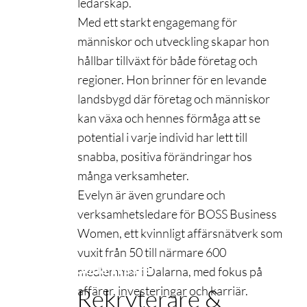
ledarskap.
Med ett starkt engagemang för
människor och utveckling skapar hon
hållbar tillväxt för både företag och
regioner. Hon brinner för en levande
landsbygd där företag och människor
kan växa och hennes förmåga att se
potential i varje individ har lett till
snabba, positiva förändringar hos
många verksamheter.
Evelyn är även grundare och
verksamhetsledare för BOSS Business
Women, ett kvinnligt affärsnätverk som
vuxit från 50 till närmare 600
Sofia Wester
medlemmar i Dalarna, med fokus på
affärer, investeringar och karriär.
Rekryterare &