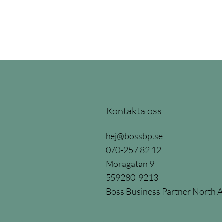
Kontakta oss
hej@bossbp.se
s
070-257 82 12
Moragatan 9
559280-9213
Boss Business Partner North 