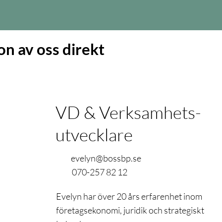
n av oss direkt
Evelyn Hult
VD & Verksamhets­
utvecklare
evelyn@bossbp.se
070-257 82 12
Evelyn har över 20 års erfarenhet inom
företagsekonomi, juridik och strategiskt