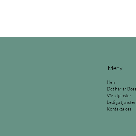
Meny
Hem
Det här är Bos
Våra tjänster
Lediga tjänster
Kontakta oss