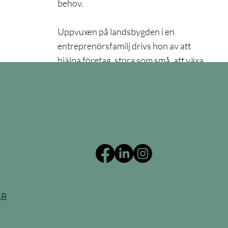
behov.
Uppvuxen på landsbygden i en
entreprenörsfamilj drivs hon av att
hjälpa företag, stora som små, att växa
med rätt kompetens oavsett vart de
befinner sig i landet.
AB